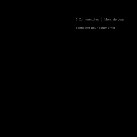
Newsletter
Faire un don
|
0
Commentaires
Merci de vous
connecter pour commenter