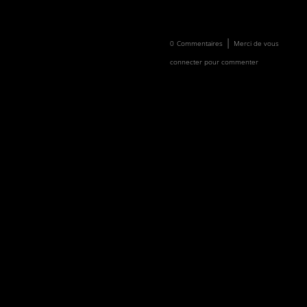
Newsletter
Faire un don
|
0
Commentaires
Merci de vous
connecter pour commenter