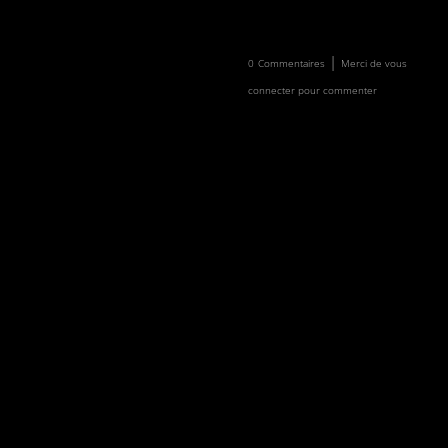
Newsletter
Faire un don
|
0
Commentaires
Merci de vous
connecter pour commenter