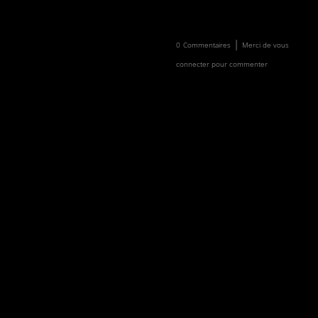
Newsletter
Faire un don
|
0
Commentaires
Merci de vous
connecter pour commenter