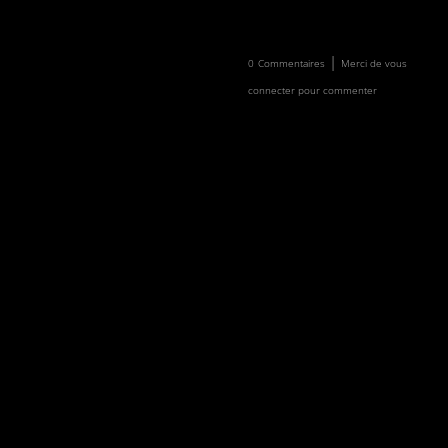
Newsletter
Faire un don
|
0
Commentaires
Merci de vous
connecter pour commenter